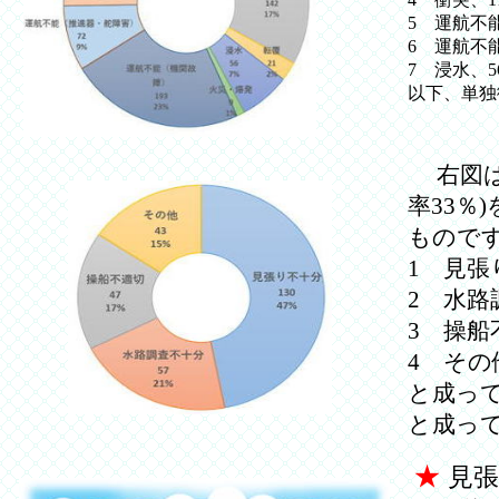
5 運航不
6 運航不
7 浸水、
以下、単独
右図は
率33％
もので
1 見張
2 水路
3 操船
4 その
と成っ
と成っ
★
見張