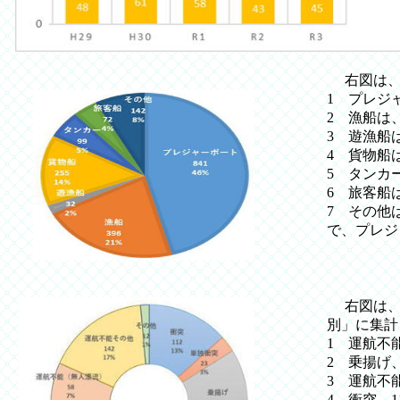
右図は、
1 プレジ
2 漁船は、
3 遊漁船
4 貨物船は
5 タンカ
6 旅客船
7 その他
で、プレジ
右図は、プ
別」に集計
1 運航不能
2 乗揚げ、
3 運航不能
4 衝突、1