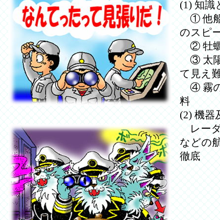
(1) 
① 他
のスピ
② 牡
③ 太
て見え
④ 霧
料
(2) 
レーダ
などの
徹底